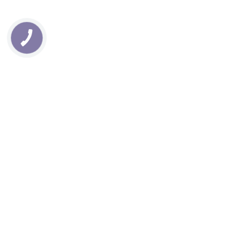
Люстдорфская дорога 55 е.
E-mail:
aprodjekt.anelegroup@gmail.com
ЗАКАЗАТЬ ПРОСЧЕТ
Оставьте заявку и мы свяжемся с вами
ЗАКАЗАТЬ ПРОСЧЕТ
КОНТАКТЫ
Пн-Сб: 9:00-19:00
Вс: выходной
г. Киев, 02099, ул. Бориспольская, 7Одесса, 65059.
Люстдорфская дорога 55 е.