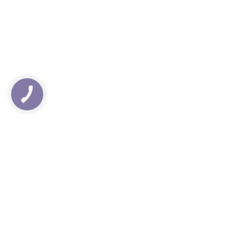
Матеріали для
широкоформатного
друку